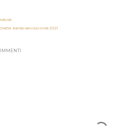
ndividi
chette:
bando servizio civile 2021
OMMENTI