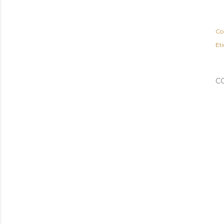
Co
Eti
C