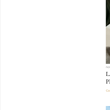
no
L
P
Co